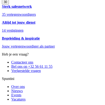
30
Sterk salesnetwerk
35 vertegenwoordigers
Altijd tot jouw dienst
14 vestigingen
Begeleiding & inspiratie
Jouw vertegenwoordiger als partner
Heb je een vraag?
Contacteer ons
Bel ons op +32 56 61 11 55
Veelgestelde vragen
Spuntini
Over ons
Nieuws
Events
Vacatures