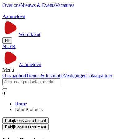
Over ons
Nieuws & Events
Vacatures
Aanmelden
Word klant
NL
NL
FR
Aanmelden
Menu
Ons aanbod
Trends & Inspiratie
Vestigingen
Totaalpartner
0
Home
Lion Products
Bekijk ons assortiment
Bekijk ons assortiment