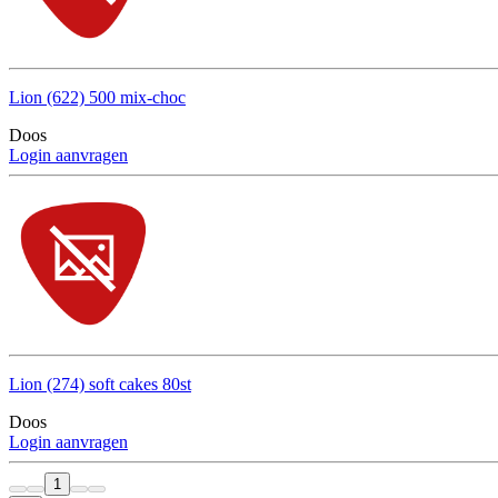
Lion (622) 500 mix-choc
Doos
Login aanvragen
Lion (274) soft cakes 80st
Doos
Login aanvragen
1