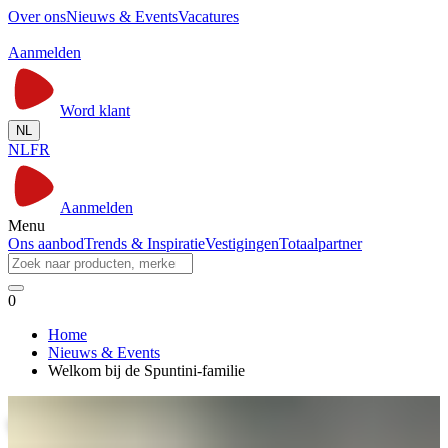
Over ons
Nieuws & Events
Vacatures
Aanmelden
Word klant
NL
NL
FR
Aanmelden
Menu
Ons aanbod
Trends & Inspiratie
Vestigingen
Totaalpartner
0
Home
Nieuws & Events
Welkom bij de Spuntini-familie
Welkom bij de Spuntini-familie