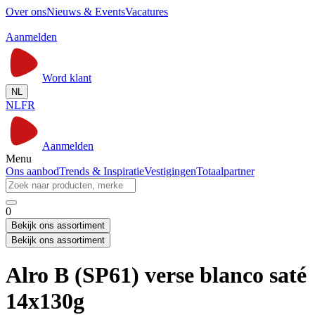
Over ons
Nieuws & Events
Vacatures
Aanmelden
Word klant
NL
NL
FR
Aanmelden
Menu
Ons aanbod
Trends & Inspiratie
Vestigingen
Totaalpartner
0
Bekijk ons assortiment
Bekijk ons assortiment
Alro B (SP61) verse blanco saté
14x130g