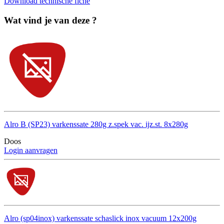
Download technische fiche
Wat vind je van deze ?
Alro B (SP23) varkenssate 280g z.spek vac. ijz.st. 8x280g
Doos
Login aanvragen
Alro (sp04inox) varkenssate schaslick inox vacuum 12x200g