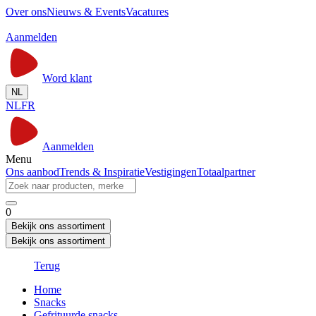
Over ons
Nieuws & Events
Vacatures
Aanmelden
Word klant
NL
NL
FR
Aanmelden
Menu
Ons aanbod
Trends & Inspiratie
Vestigingen
Totaalpartner
0
Bekijk ons assortiment
Bekijk ons assortiment
Terug
Home
Snacks
Gefrituurde snacks