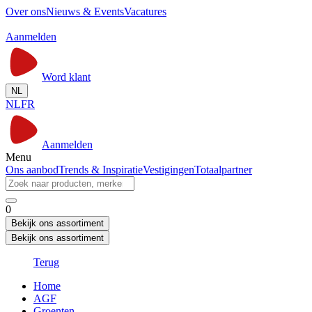
Over ons
Nieuws & Events
Vacatures
Aanmelden
Word klant
NL
NL
FR
Aanmelden
Menu
Ons aanbod
Trends & Inspiratie
Vestigingen
Totaalpartner
0
Bekijk ons assortiment
Bekijk ons assortiment
Terug
Home
AGF
Groenten