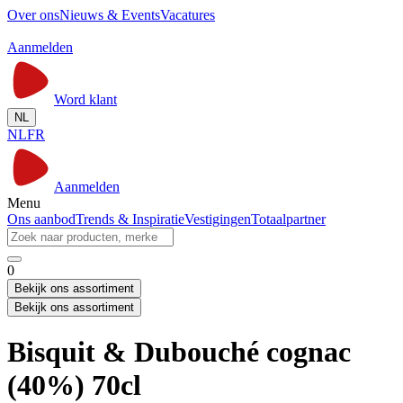
Over ons
Nieuws & Events
Vacatures
Aanmelden
Word klant
NL
NL
FR
Aanmelden
Menu
Ons aanbod
Trends & Inspiratie
Vestigingen
Totaalpartner
0
Bekijk ons assortiment
Bekijk ons assortiment
Bisquit & Dubouché cognac
(40%) 70cl