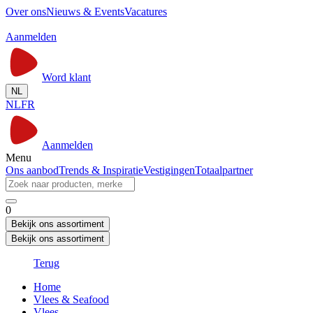
Over ons
Nieuws & Events
Vacatures
Aanmelden
Word klant
NL
NL
FR
Aanmelden
Menu
Ons aanbod
Trends & Inspiratie
Vestigingen
Totaalpartner
0
Bekijk ons assortiment
Bekijk ons assortiment
Terug
Home
Vlees & Seafood
Vlees