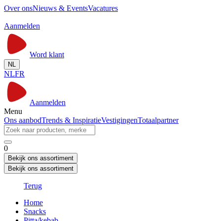
Over ons
Nieuws & Events
Vacatures
Aanmelden
Word klant
NL
NL
FR
Aanmelden
Menu
Ons aanbod
Trends & Inspiratie
Vestigingen
Totaalpartner
0
Bekijk ons assortiment
Bekijk ons assortiment
Terug
Home
Snacks
Pitta/kebab