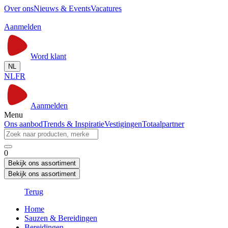
Over ons
Nieuws & Events
Vacatures
Aanmelden
Word klant
NL
NL
FR
Aanmelden
Menu
Ons aanbod
Trends & Inspiratie
Vestigingen
Totaalpartner
0
Bekijk ons assortiment
Bekijk ons assortiment
Terug
Home
Sauzen & Bereidingen
Bereidingen