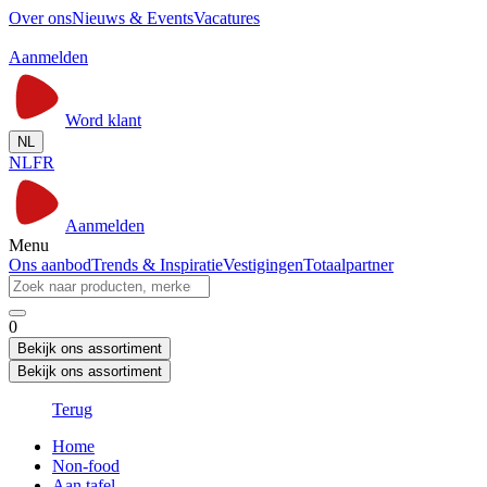
Over ons
Nieuws & Events
Vacatures
Aanmelden
Word klant
NL
NL
FR
Aanmelden
Menu
Ons aanbod
Trends & Inspiratie
Vestigingen
Totaalpartner
0
Bekijk ons assortiment
Bekijk ons assortiment
Terug
Home
Non-food
Aan tafel