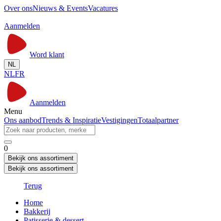
Over ons
Nieuws & Events
Vacatures
Aanmelden
Word klant
NL
NL
FR
Aanmelden
Menu
Ons aanbod
Trends & Inspiratie
Vestigingen
Totaalpartner
0
Bekijk ons assortiment
Bekijk ons assortiment
Terug
Home
Bakkerij
Patisserie & dessert