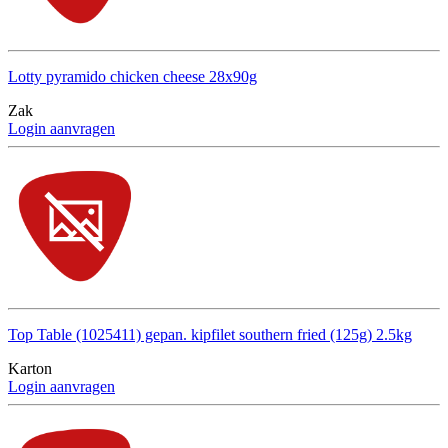
Lotty pyramido chicken cheese 28x90g
Zak
Login aanvragen
Top Table (1025411) gepan. kipfilet southern fried (125g) 2.5kg
Karton
Login aanvragen