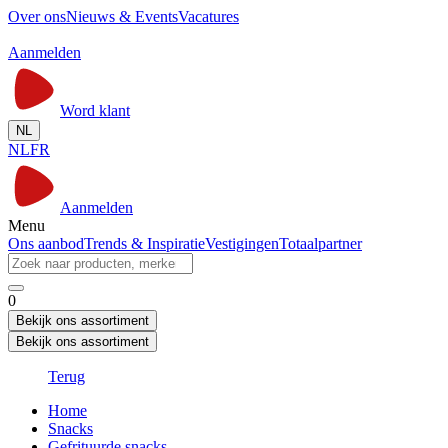
Over ons
Nieuws & Events
Vacatures
Aanmelden
Word klant
NL
NL
FR
Aanmelden
Menu
Ons aanbod
Trends & Inspiratie
Vestigingen
Totaalpartner
0
Bekijk ons assortiment
Bekijk ons assortiment
Terug
Home
Snacks
Gefrituurde snacks