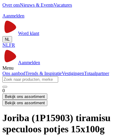
Over ons
Nieuws & Events
Vacatures
Aanmelden
Word klant
NL
NL
FR
Aanmelden
Menu
Ons aanbod
Trends & Inspiratie
Vestigingen
Totaalpartner
0
Bekijk ons assortiment
Bekijk ons assortiment
Joriba (1P15903) tiramisu
speculoos potjes 15x100g