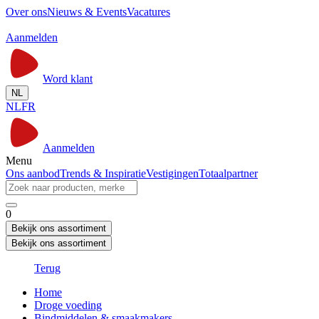
Over ons
Nieuws & Events
Vacatures
Aanmelden
Word klant
NL
NL
FR
Aanmelden
Menu
Ons aanbod
Trends & Inspiratie
Vestigingen
Totaalpartner
0
Bekijk ons assortiment
Bekijk ons assortiment
Terug
Home
Droge voeding
Bindmiddelen & smaakmakers