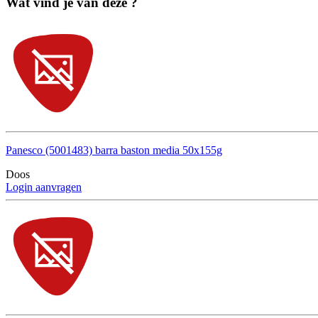
Wat vind je van deze ?
Panesco (5001483) barra baston media 50x155g
Doos
Login aanvragen