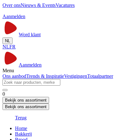
Over ons
Nieuws & Events
Vacatures
Aanmelden
Word klant
NL
NL
FR
Aanmelden
Menu
Ons aanbod
Trends & Inspiratie
Vestigingen
Totaalpartner
0
Bekijk ons assortiment
Bekijk ons assortiment
Terug
Home
Bakkerij
Brood