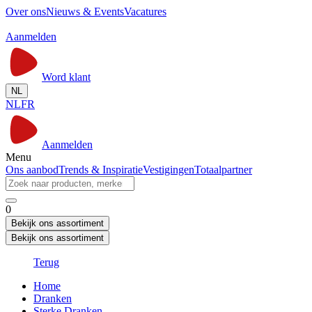
Over ons
Nieuws & Events
Vacatures
Aanmelden
Word klant
NL
NL
FR
Aanmelden
Menu
Ons aanbod
Trends & Inspiratie
Vestigingen
Totaalpartner
0
Bekijk ons assortiment
Bekijk ons assortiment
Terug
Home
Dranken
Sterke Dranken