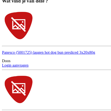
Wat vind je van deze ?
Panesco (5001725) laugen hot dog bun presliced 3x20x80g
Doos
Login aanvragen