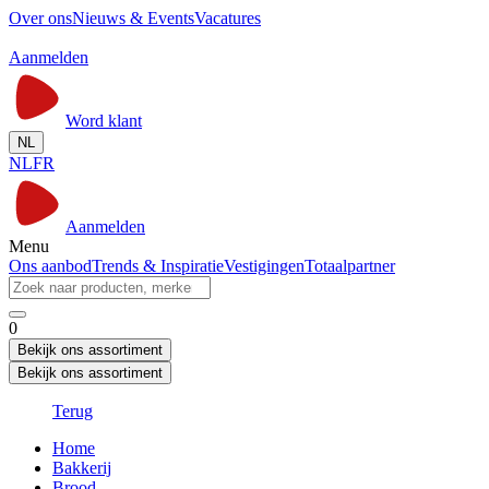
Over ons
Nieuws & Events
Vacatures
Aanmelden
Word klant
NL
NL
FR
Aanmelden
Menu
Ons aanbod
Trends & Inspiratie
Vestigingen
Totaalpartner
0
Bekijk ons assortiment
Bekijk ons assortiment
Terug
Home
Bakkerij
Brood