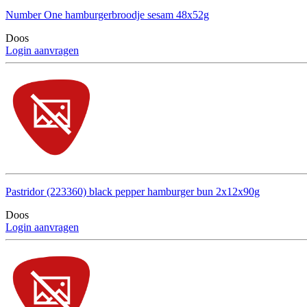
Number One hamburgerbroodje sesam 48x52g
Doos
Login aanvragen
Pastridor (223360) black pepper hamburger bun 2x12x90g
Doos
Login aanvragen