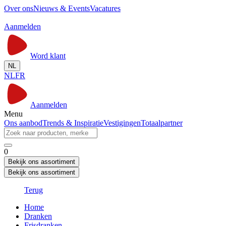
Over ons
Nieuws & Events
Vacatures
Aanmelden
Word klant
NL
NL
FR
Aanmelden
Menu
Ons aanbod
Trends & Inspiratie
Vestigingen
Totaalpartner
0
Bekijk ons assortiment
Bekijk ons assortiment
Terug
Home
Dranken
Frisdranken