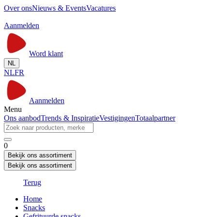
Over ons
Nieuws & Events
Vacatures
Aanmelden
Word klant
NL
NL
FR
Aanmelden
Menu
Ons aanbod
Trends & Inspiratie
Vestigingen
Totaalpartner
0
Bekijk ons assortiment
Bekijk ons assortiment
Terug
Home
Snacks
Gefrituurde snacks