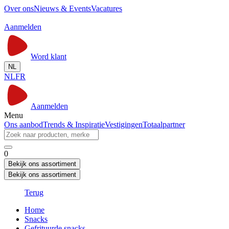
Over ons
Nieuws & Events
Vacatures
Aanmelden
Word klant
NL
NL
FR
Aanmelden
Menu
Ons aanbod
Trends & Inspiratie
Vestigingen
Totaalpartner
0
Bekijk ons assortiment
Bekijk ons assortiment
Terug
Home
Snacks
Gefrituurde snacks