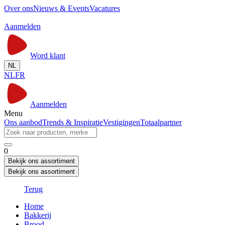
Over ons
Nieuws & Events
Vacatures
Aanmelden
Word klant
NL
NL
FR
Aanmelden
Menu
Ons aanbod
Trends & Inspiratie
Vestigingen
Totaalpartner
0
Bekijk ons assortiment
Bekijk ons assortiment
Terug
Home
Bakkerij
Brood