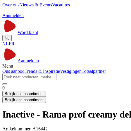
Over ons
Nieuws & Events
Vacatures
Aanmelden
Word klant
NL
NL
FR
Aanmelden
Menu
Ons aanbod
Trends & Inspiratie
Vestigingen
Totaalpartner
0
Bekijk ons assortiment
Bekijk ons assortiment
Inactive - Rama prof creamy de
Artikelnummer: A16442