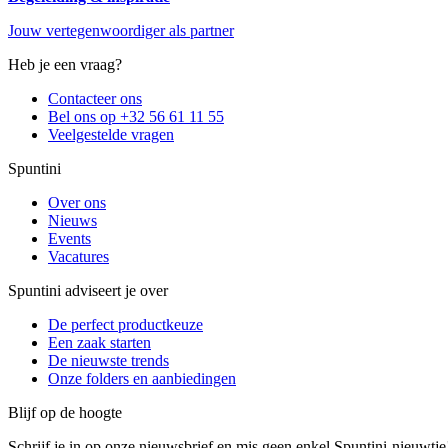
Jouw vertegenwoordiger als partner
Heb je een vraag?
Contacteer ons
Bel ons op +32 56 61 11 55
Veelgestelde vragen
Spuntini
Over ons
Nieuws
Events
Vacatures
Spuntini adviseert je over
De perfect productkeuze
Een zaak starten
De nieuwste trends
Onze folders en aanbiedingen
Blijf op de hoogte
Schrijf je in op onze nieuwsbrief en mis geen enkel Spuntini-nieuwtje