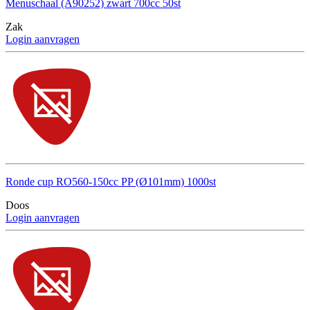
Menuschaal (A90252) zwart 700cc 50st
Zak
Login aanvragen
Ronde cup RO560-150cc PP (Ø101mm) 1000st
Doos
Login aanvragen