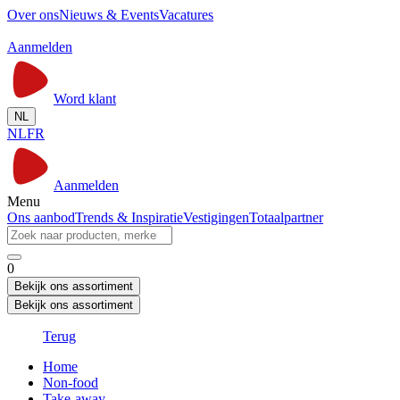
Over ons
Nieuws & Events
Vacatures
Aanmelden
Word klant
NL
NL
FR
Aanmelden
Menu
Ons aanbod
Trends & Inspiratie
Vestigingen
Totaalpartner
0
Bekijk ons assortiment
Bekijk ons assortiment
Terug
Home
Non-food
Take-away