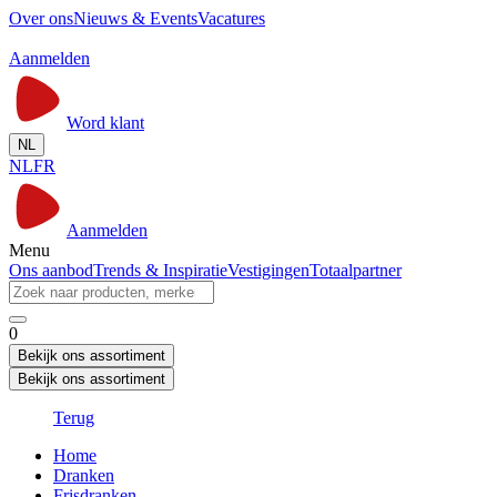
Over ons
Nieuws & Events
Vacatures
Aanmelden
Word klant
NL
NL
FR
Aanmelden
Menu
Ons aanbod
Trends & Inspiratie
Vestigingen
Totaalpartner
0
Bekijk ons assortiment
Bekijk ons assortiment
Terug
Home
Dranken
Frisdranken