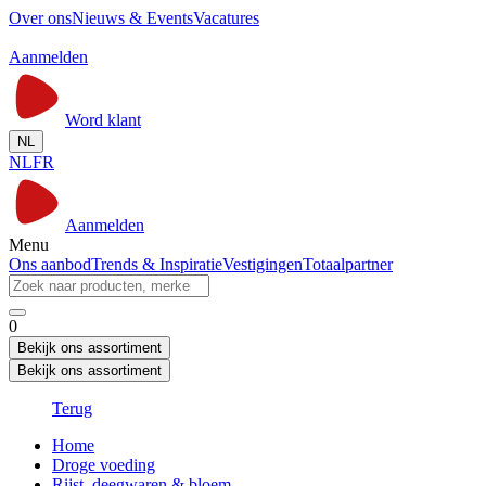
Over ons
Nieuws & Events
Vacatures
Aanmelden
Word klant
NL
NL
FR
Aanmelden
Menu
Ons aanbod
Trends & Inspiratie
Vestigingen
Totaalpartner
0
Bekijk ons assortiment
Bekijk ons assortiment
Terug
Home
Droge voeding
Rijst, deegwaren & bloem