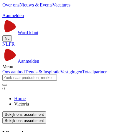
Over ons
Nieuws & Events
Vacatures
Aanmelden
Word klant
NL
NL
FR
Aanmelden
Menu
Ons aanbod
Trends & Inspiratie
Vestigingen
Totaalpartner
0
Home
Victoria
Bekijk ons assortiment
Bekijk ons assortiment