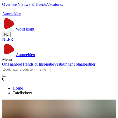
Over ons
Nieuws & Events
Vacatures
Aanmelden
Word klant
NL
NL
FR
Aanmelden
Menu
Ons aanbod
Trends & Inspiratie
Vestigingen
Totaalpartner
0
Home
Tafelbeheer
Tafelbeheer