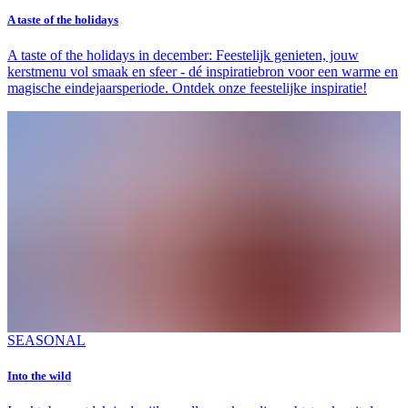
A taste of the holidays
A taste of the holidays in december: Feestelijk genieten, jouw
kerstmenu vol smaak en sfeer - dé inspiratiebron voor een warme en
magische eindejaarsperiode. Ontdek onze feestelijke inspiratie!
SEASONAL
Into the wild