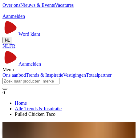
Over ons
Nieuws & Events
Vacatures
Aanmelden
Word klant
NL
NL
FR
Aanmelden
Menu
Ons aanbod
Trends & Inspiratie
Vestigingen
Totaalpartner
0
Home
Alle Trends & Inspiratie
Pulled Chicken Taco
Pulled Chicken Taco