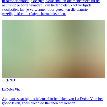
In oktober ontdek je de rijke, volle smaken die rechtstreeks uit de
natuur op je bord belanden. Van hertenbiefstuk tot verfijnde
stoofpotjes: laat je verwennen door gerechten die warmte,
gezelligheid en herfstige charme uitstralen.
TREND
La Dolce Vita
Augustus staat bij ons helemaal in het teken van La Dolce Vita: het
goede leven, zoals alleen de Italianen dat kennen.