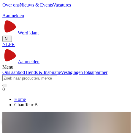
Over ons
Nieuws & Events
Vacatures
Aanmelden
Word klant
NL
NL
FR
Aanmelden
Menu
Ons aanbod
Trends & Inspiratie
Vestigingen
Totaalpartner
0
Home
Chauffeur B
Chauffeur B