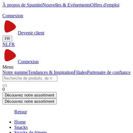
À propos de Spuntini
Nouvelles & Evénements
Offres d'emploi
Connexion
Devenir client
FR
NL
FR
Connexion
Menu
Notre gamme
Tendances & Inspiration
Filiales
Partenaire de confiance
0
Découvrez notre assortiment
Découvrez notre assortiment
Retour
Home
Snacks
Snacks de friterie