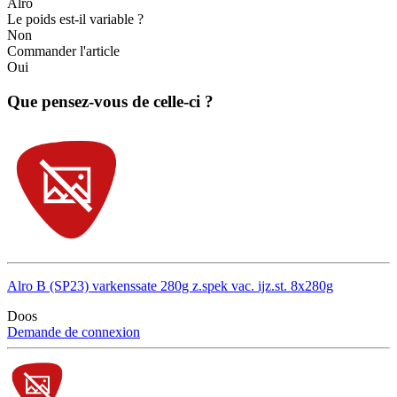
Alro
Le poids est-il variable ?
Non
Commander l'article
Oui
Que pensez-vous de celle-ci ?
Alro B (SP23) varkenssate 280g z.spek vac. ijz.st. 8x280g
Doos
Demande de connexion