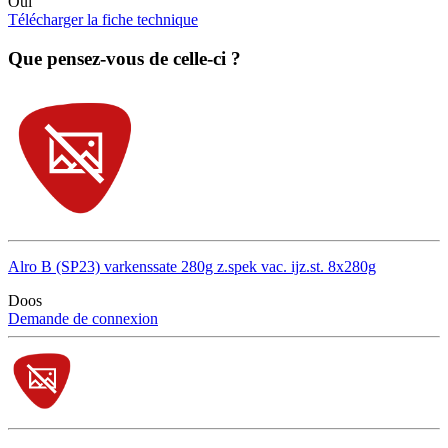
Oui
Télécharger la fiche technique
Que pensez-vous de celle-ci ?
Alro B (SP23) varkenssate 280g z.spek vac. ijz.st. 8x280g
Doos
Demande de connexion