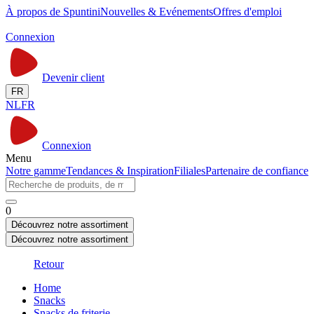
À propos de Spuntini
Nouvelles & Evénements
Offres d'emploi
Connexion
Devenir client
FR
NL
FR
Connexion
Menu
Notre gamme
Tendances & Inspiration
Filiales
Partenaire de confiance
0
Découvrez notre assortiment
Découvrez notre assortiment
Retour
Home
Snacks
Snacks de friterie