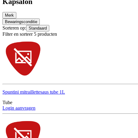
Kapsalon
Merk
Bewaringsconditie
Sorteren op:
Standaard
Filter en sorteer 5 producten
Spuntini mitraillettesaus tube 1L
Tube
Login aanvragen