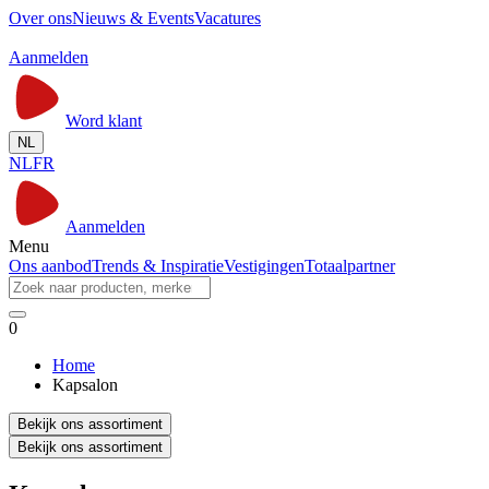
Over ons
Nieuws & Events
Vacatures
Aanmelden
Word klant
NL
NL
FR
Aanmelden
Menu
Ons aanbod
Trends & Inspiratie
Vestigingen
Totaalpartner
0
Home
Kapsalon
Bekijk ons assortiment
Bekijk ons assortiment