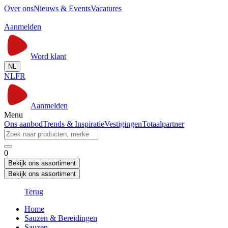
Over ons
Nieuws & Events
Vacatures
Aanmelden
Word klant
NL
NL
FR
Aanmelden
Menu
Ons aanbod
Trends & Inspiratie
Vestigingen
Totaalpartner
0
Bekijk ons assortiment
Bekijk ons assortiment
Terug
Home
Sauzen & Bereidingen
Sauzen