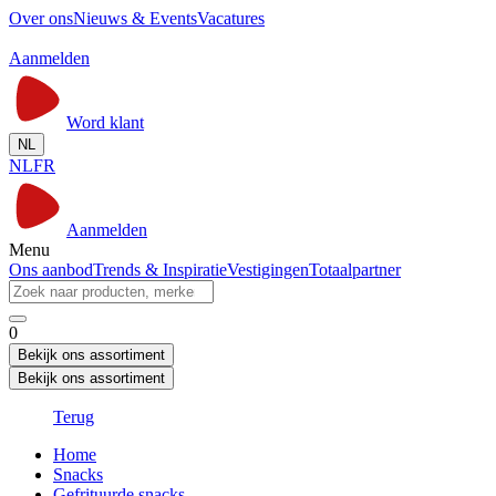
Over ons
Nieuws & Events
Vacatures
Aanmelden
Word klant
NL
NL
FR
Aanmelden
Menu
Ons aanbod
Trends & Inspiratie
Vestigingen
Totaalpartner
0
Bekijk ons assortiment
Bekijk ons assortiment
Terug
Home
Snacks
Gefrituurde snacks