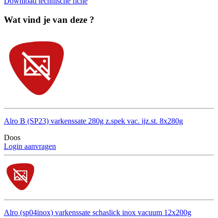
Download technische fiche
Wat vind je van deze ?
Alro B (SP23) varkenssate 280g z.spek vac. ijz.st. 8x280g
Doos
Login aanvragen
Alro (sp04inox) varkenssate schaslick inox vacuum 12x200g