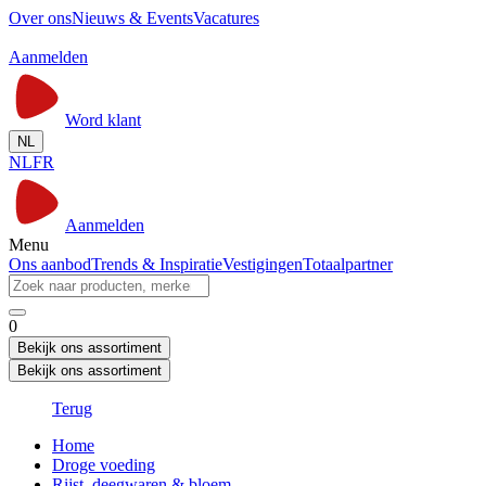
Over ons
Nieuws & Events
Vacatures
Aanmelden
Word klant
NL
NL
FR
Aanmelden
Menu
Ons aanbod
Trends & Inspiratie
Vestigingen
Totaalpartner
0
Bekijk ons assortiment
Bekijk ons assortiment
Terug
Home
Droge voeding
Rijst, deegwaren & bloem