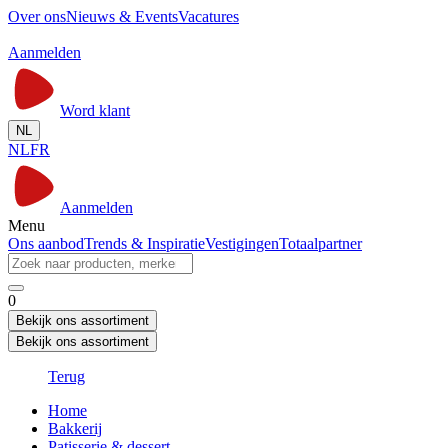
Over ons
Nieuws & Events
Vacatures
Aanmelden
Word klant
NL
NL
FR
Aanmelden
Menu
Ons aanbod
Trends & Inspiratie
Vestigingen
Totaalpartner
0
Bekijk ons assortiment
Bekijk ons assortiment
Terug
Home
Bakkerij
Patisserie & dessert