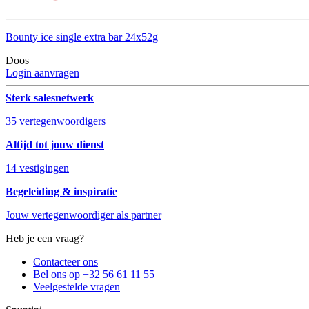
Bounty ice single extra bar 24x52g
Doos
Login aanvragen
Sterk salesnetwerk
35 vertegenwoordigers
Altijd tot jouw dienst
14 vestigingen
Begeleiding & inspiratie
Jouw vertegenwoordiger als partner
Heb je een vraag?
Contacteer ons
Bel ons op +32 56 61 11 55
Veelgestelde vragen