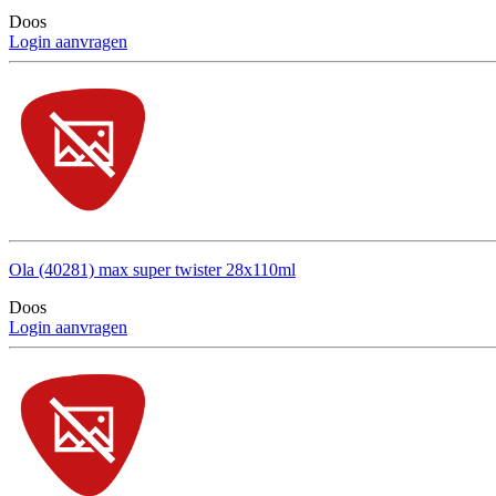
Doos
Login aanvragen
Ola (40281) max super twister 28x110ml
Doos
Login aanvragen