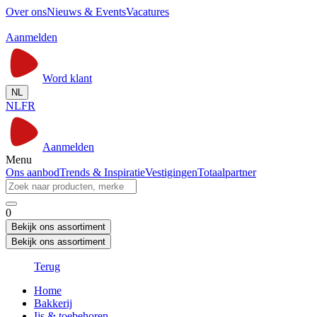
Over ons
Nieuws & Events
Vacatures
Aanmelden
Word klant
NL
NL
FR
Aanmelden
Menu
Ons aanbod
Trends & Inspiratie
Vestigingen
Totaalpartner
0
Bekijk ons assortiment
Bekijk ons assortiment
Terug
Home
Bakkerij
Ijs & toebehoren