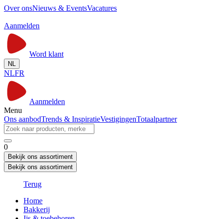
Over ons
Nieuws & Events
Vacatures
Aanmelden
Word klant
NL
NL
FR
Aanmelden
Menu
Ons aanbod
Trends & Inspiratie
Vestigingen
Totaalpartner
0
Bekijk ons assortiment
Bekijk ons assortiment
Terug
Home
Bakkerij
Ijs & toebehoren