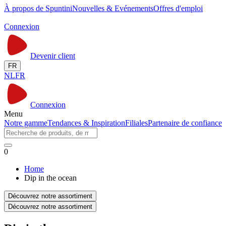
À propos de Spuntini
Nouvelles & Evénements
Offres d'emploi
Connexion
Devenir client
FR
NL
FR
Connexion
Menu
Notre gamme
Tendances & Inspiration
Filiales
Partenaire de confiance
0
Home
Dip in the ocean
Découvrez notre assortiment
Découvrez notre assortiment