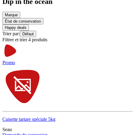
Dip in the ocean
Marque
État de conservation
Happy deals
Trier par:
Défaut
Filtrer et trier 4 produits
Promo
Cuisette tartare spéciale 5kg
Seau
Demande de connexion